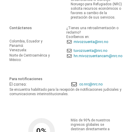
Noruego para Refugiados (NRC)
solicita recursos económicos o
favores a cambio de la
prestación de sus servicios.
Contáctenos
¿Tienes una retroalimentación o
reclamo?
Escríbenos en:
Colombia, Ecuador y
mivozcuenta@nrc.no
Panamá:
Venezuela:
tuvozcuenta@nrc.no
Norte de Centroamérica y
hn.mivozcuentancam@nrc.no
México:
Para notificaciones
El correo:
co.nrc@nrc.no
Se encuentra habilitado para la recepción de notificaciones judiciales y
comunicaciones interinstitucionales.
Más de 90% de nuestros
ingresos globales se
0
%
destinan directamente a