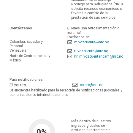
Noruego para Refugiados (NRC)
solicita recursos económicos o
favores a cambio de la
prestación de sus servicios.
Contáctenos
¿Tienes una retroalimentación o
reclamo?
Escríbenos en:
Colombia, Ecuador y
mivozcuenta@nrc.no
Panamá:
Venezuela:
tuvozcuenta@nrc.no
Norte de Centroamérica y
hn.mivozcuentancam@nrc.no
México:
Para notificaciones
El correo:
co.nrc@nrc.no
Se encuentra habilitado para la recepción de notificaciones judiciales y
comunicaciones interinstitucionales.
Más de 90% de nuestros
ingresos globales se
0
%
destinan directamente a