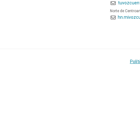
tuvozcuen
Norte de Centroa
hn.mivozc
Polít