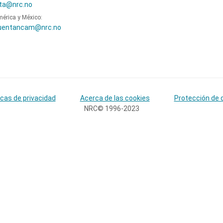
ta@nrc.no
mérica y México:
uentancam@nrc.no
icas de privacidad
Acerca de las cookies
Protección de 
NRC© 1996-2023