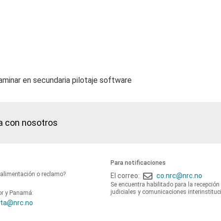
minar en secundaria pilotaje software
a con nosotros
Para notificaciones
oalimentación o reclamo?
El correo:
co.nrc@nrc.no
Se encuentra habilitado para la recepción
judiciales y comunicaciones interinstituc
or y Panamá:
ta@nrc.no