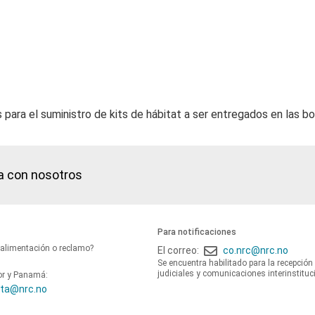
 para el suministro de kits de hábitat a ser entregados en las
a con nosotros
Para notificaciones
oalimentación o reclamo?
El correo:
co.nrc@nrc.no
Se encuentra habilitado para la recepción
judiciales y comunicaciones interinstituc
or y Panamá:
ta@nrc.no