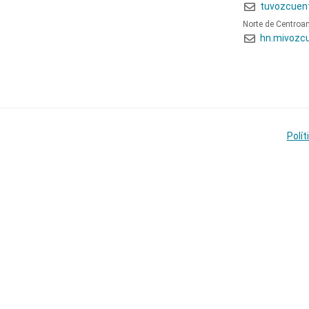
tuvozcuen
Norte de Centroa
hn.mivozc
Polít