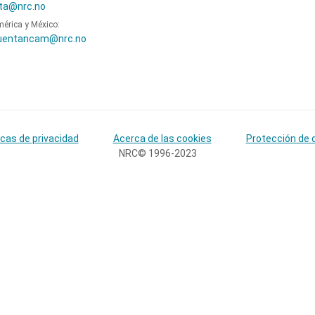
ta@nrc.no
mérica y México:
uentancam@nrc.no
icas de privacidad
Acerca de las cookies
Protección de 
NRC© 1996-2023