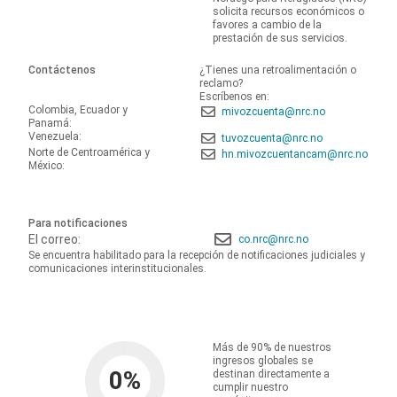
solicita recursos económicos o
favores a cambio de la
prestación de sus servicios.
Contáctenos
¿Tienes una retroalimentación o
reclamo?
Escríbenos en:
Colombia, Ecuador y
mivozcuenta@nrc.no
Panamá:
Venezuela:
tuvozcuenta@nrc.no
Norte de Centroamérica y
hn.mivozcuentancam@nrc.no
México:
Para notificaciones
El correo:
co.nrc@nrc.no
Se encuentra habilitado para la recepción de notificaciones judiciales y
comunicaciones interinstitucionales.
Más de 90% de nuestros
ingresos globales se
0
%
destinan directamente a
cumplir nuestro