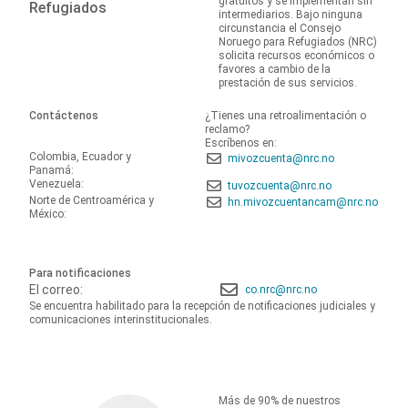
gratuitos y se implementan sin
Refugiados
intermediarios. Bajo ninguna
circunstancia el Consejo
Noruego para Refugiados (NRC)
solicita recursos económicos o
favores a cambio de la
prestación de sus servicios.
Contáctenos
¿Tienes una retroalimentación o
reclamo?
Escríbenos en:
Colombia, Ecuador y
mivozcuenta@nrc.no
Panamá:
Venezuela:
tuvozcuenta@nrc.no
Norte de Centroamérica y
hn.mivozcuentancam@nrc.no
México:
Para notificaciones
El correo:
co.nrc@nrc.no
Se encuentra habilitado para la recepción de notificaciones judiciales y
comunicaciones interinstitucionales.
Más de 90% de nuestros