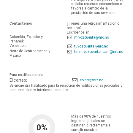
solicita recursos económicos o
favores a cambio de la
prestación de sus servicios.
Contáctenos
¿Tienes una retroalimentación o
reclamo?
Escríbenos en:
Colombia, Ecuador y
mivozcuenta@nrc.no
Panamá:
Venezuela:
tuvozcuenta@nrc.no
Norte de Centroamérica y
hn.mivozcuentancam@nrc.no
México:
Para notificaciones
El correo:
co.nrc@nrc.no
Se encuentra habilitado para la recepción de notificaciones judiciales y
comunicaciones interinstitucionales.
Más de 90% de nuestros
ingresos globales se
0
%
destinan directamente a
cumplir nuestro