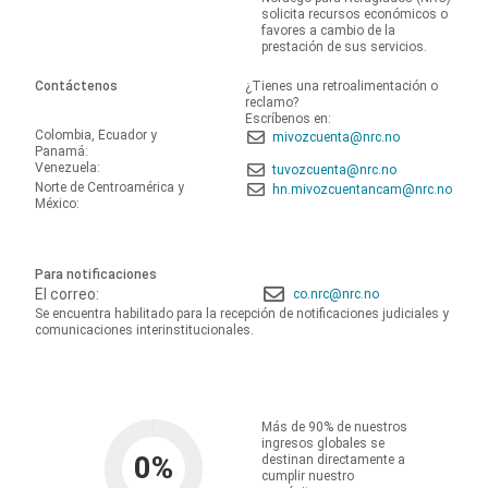
solicita recursos económicos o
favores a cambio de la
prestación de sus servicios.
Contáctenos
¿Tienes una retroalimentación o
reclamo?
Escríbenos en:
Colombia, Ecuador y
mivozcuenta@nrc.no
Panamá:
Venezuela:
tuvozcuenta@nrc.no
Norte de Centroamérica y
hn.mivozcuentancam@nrc.no
México:
Para notificaciones
El correo:
co.nrc@nrc.no
Se encuentra habilitado para la recepción de notificaciones judiciales y
comunicaciones interinstitucionales.
Más de 90% de nuestros
ingresos globales se
0
%
destinan directamente a
cumplir nuestro