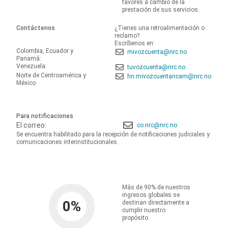
favores a cambio de la
prestación de sus servicios.
Contáctenos
¿Tienes una retroalimentación o
reclamo?
Escríbenos en:
Colombia, Ecuador y
mivozcuenta@nrc.no
Panamá:
Venezuela:
tuvozcuenta@nrc.no
Norte de Centroamérica y
hn.mivozcuentancam@nrc.no
México:
Para notificaciones
El correo:
co.nrc@nrc.no
Se encuentra habilitado para la recepción de notificaciones judiciales y
comunicaciones interinstitucionales.
Más de 90% de nuestros
ingresos globales se
0
%
destinan directamente a
cumplir nuestro
propósito.