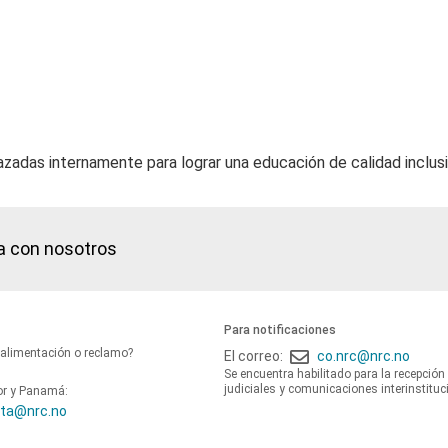
adas internamente para lograr una educación de calidad inclusi
a con nosotros
Para notificaciones
oalimentación o reclamo?
El correo:
co.nrc@nrc.no
Se encuentra habilitado para la recepción
judiciales y comunicaciones interinstituc
or y Panamá:
ta@nrc.no