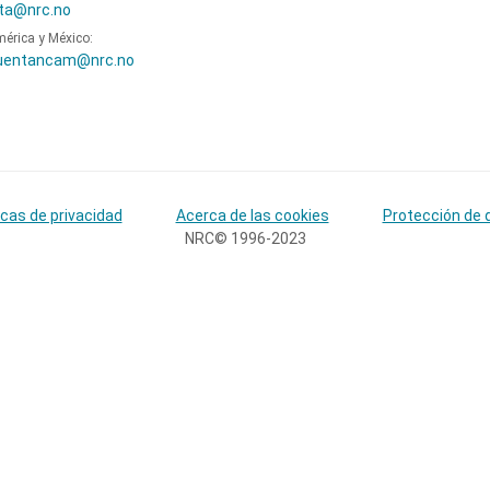
ta@nrc.no
mérica y México:
uentancam@nrc.no
icas de privacidad
Acerca de las cookies
Protección de 
NRC© 1996-2023