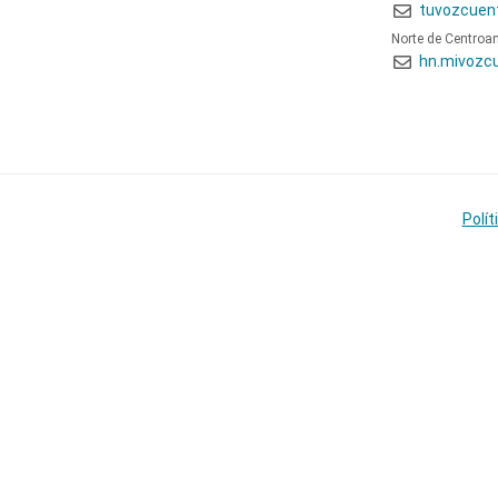
tuvozcuen
Norte de Centroa
hn.mivozc
Polít