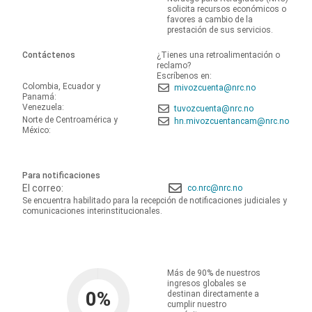
solicita recursos económicos o
favores a cambio de la
prestación de sus servicios.
Contáctenos
¿Tienes una retroalimentación o
reclamo?
Escríbenos en:
Colombia, Ecuador y
mivozcuenta@nrc.no
Panamá:
Venezuela:
tuvozcuenta@nrc.no
Norte de Centroamérica y
hn.mivozcuentancam@nrc.no
México:
Para notificaciones
El correo:
co.nrc@nrc.no
Se encuentra habilitado para la recepción de notificaciones judiciales y
comunicaciones interinstitucionales.
Más de 90% de nuestros
ingresos globales se
0
%
destinan directamente a
cumplir nuestro