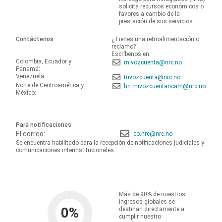
solicita recursos económicos o
favores a cambio de la
prestación de sus servicios.
Contáctenos
¿Tienes una retroalimentación o
reclamo?
Escríbenos en:
Colombia, Ecuador y
mivozcuenta@nrc.no
Panamá:
Venezuela:
tuvozcuenta@nrc.no
Norte de Centroamérica y
hn.mivozcuentancam@nrc.no
México:
Para notificaciones
El correo:
co.nrc@nrc.no
Se encuentra habilitado para la recepción de notificaciones judiciales y
comunicaciones interinstitucionales.
Más de 90% de nuestros
ingresos globales se
0
%
destinan directamente a
cumplir nuestro