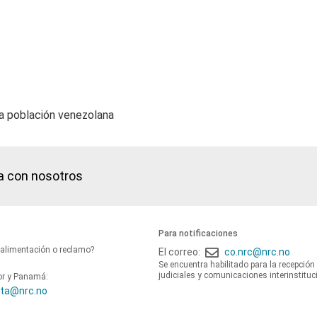
la población venezolana
a con nosotros
Para notificaciones
oalimentación o reclamo?
El correo:
co.nrc@nrc.no
Se encuentra habilitado para la recepción
judiciales y comunicaciones interinstituc
or y Panamá:
ta@nrc.no