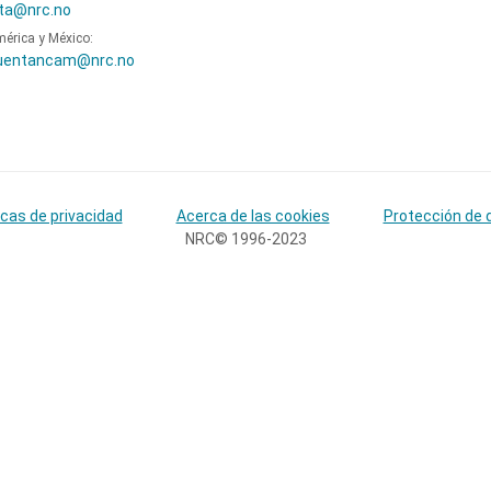
ta@nrc.no
mérica y México:
uentancam@nrc.no
icas de privacidad
Acerca de las cookies
Protección de 
NRC© 1996-2023