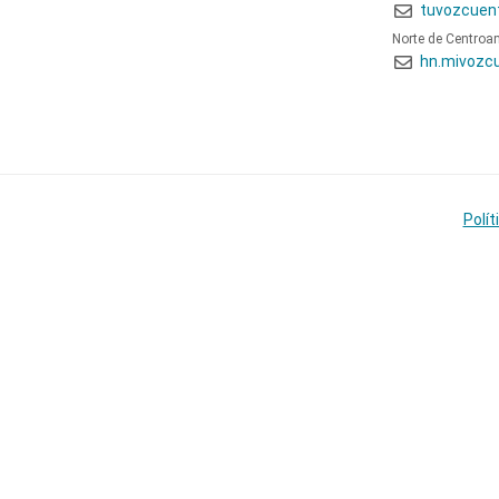
tuvozcuen
Norte de Centroa
hn.mivozc
Polít