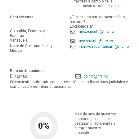
favores a cambio de la
prestación de sus servicios.
Contáctenos
¿Tienes una retroalimentación o
reclamo?
Escríbenos en:
Colombia, Ecuador y
mivozcuenta@nrc.no
Panamá:
Venezuela:
tuvozcuenta@nrc.no
Norte de Centroamérica y
hn.mivozcuentancam@nrc.no
México:
Para notificaciones
El correo:
co.nrc@nrc.no
Se encuentra habilitado para la recepción de notificaciones judiciales y
comunicaciones interinstitucionales.
Más de 90% de nuestros
ingresos globales se
0
%
destinan directamente a
cumplir nuestro
propósito.