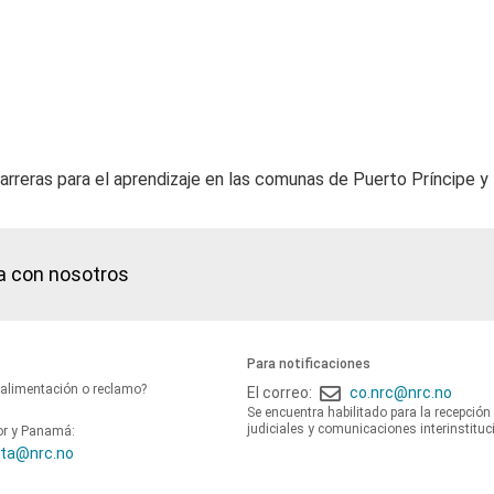
barreras para el aprendizaje en las comunas de Puerto Príncipe 
a con nosotros
Para notificaciones
oalimentación o reclamo?
El correo:
co.nrc@nrc.no
Se encuentra habilitado para la recepción
judiciales y comunicaciones interinstituc
or y Panamá:
ta@nrc.no