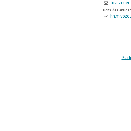
tuvozcuen
Norte de Centroa
hn.mivozc
Polít