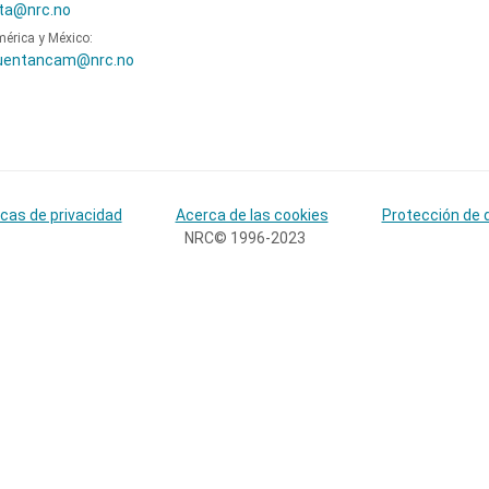
ta@nrc.no
mérica y México:
uentancam@nrc.no
icas de privacidad
Acerca de las cookies
Protección de 
NRC© 1996-2023