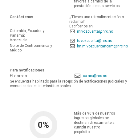
favores a cambio de la
prestación de sus servicios.
Contáctenos
¿Tienes una retroalimentación o
reclamo?
Escríbenos en:
Colombia, Ecuador y
mivozcuenta@nrc.no
Panamá:
Venezuela:
tuvozcuenta@nrc.no
Norte de Centroamérica y
hn.mivozcuentancam@nrc.no
México:
Para notificaciones
El correo:
co.nrc@nrc.no
Se encuentra habilitado para la recepción de notificaciones judiciales y
comunicaciones interinstitucionales.
Más de 90% de nuestros
ingresos globales se
0
%
destinan directamente a
cumplir nuestro
propósito.