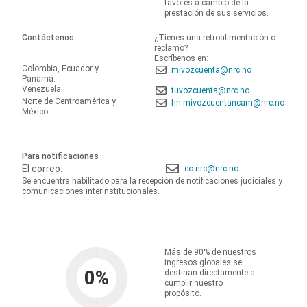
favores a cambio de la
prestación de sus servicios.
Contáctenos
¿Tienes una retroalimentación o
reclamo?
Escríbenos en:
Colombia, Ecuador y
mivozcuenta@nrc.no
Panamá:
Venezuela:
tuvozcuenta@nrc.no
Norte de Centroamérica y
hn.mivozcuentancam@nrc.no
México:
Para notificaciones
El correo:
co.nrc@nrc.no
Se encuentra habilitado para la recepción de notificaciones judiciales y
comunicaciones interinstitucionales.
Más de 90% de nuestros
ingresos globales se
0
%
destinan directamente a
cumplir nuestro
propósito.