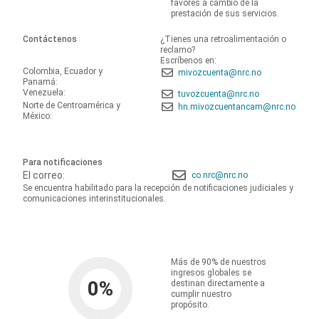
favores a cambio de la
prestación de sus servicios.
Contáctenos
¿Tienes una retroalimentación o
reclamo?
Escríbenos en:
Colombia, Ecuador y
mivozcuenta@nrc.no
Panamá:
Venezuela:
tuvozcuenta@nrc.no
Norte de Centroamérica y
hn.mivozcuentancam@nrc.no
México:
Para notificaciones
El correo:
co.nrc@nrc.no
Se encuentra habilitado para la recepción de notificaciones judiciales y
comunicaciones interinstitucionales.
Más de 90% de nuestros
ingresos globales se
0
%
destinan directamente a
cumplir nuestro
propósito.