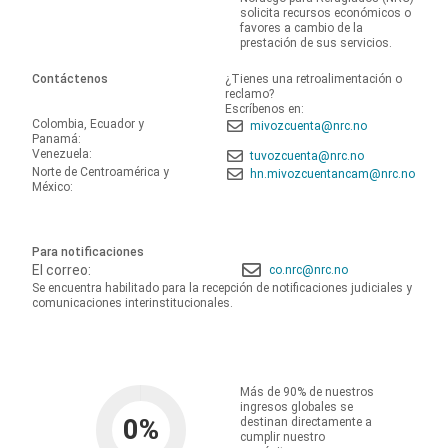
solicita recursos económicos o
favores a cambio de la
prestación de sus servicios.
Contáctenos
¿Tienes una retroalimentación o
reclamo?
Escríbenos en:
Colombia, Ecuador y
mivozcuenta@nrc.no
Panamá:
Venezuela:
tuvozcuenta@nrc.no
Norte de Centroamérica y
hn.mivozcuentancam@nrc.no
México:
Para notificaciones
El correo:
co.nrc@nrc.no
Se encuentra habilitado para la recepción de notificaciones judiciales y
comunicaciones interinstitucionales.
Más de 90% de nuestros
ingresos globales se
0
%
destinan directamente a
cumplir nuestro