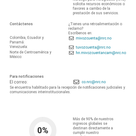
solicita recursos económicos o
favores a cambio de la
prestación de sus servicios.
Contáctenos
¿Tienes una retroalimentación o
reclamo?
Escríbenos en:
Colombia, Ecuador y
mivozcuenta@nrc.no
Panamá:
Venezuela:
tuvozcuenta@nrc.no
Norte de Centroamérica y
hn.mivozcuentancam@nrc.no
México:
Para notificaciones
El correo:
co.nrc@nrc.no
Se encuentra habilitado para la recepción de notificaciones judiciales y
comunicaciones interinstitucionales.
Más de 90% de nuestros
ingresos globales se
0
%
destinan directamente a
cumplir nuestro