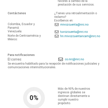
favores a cambio de la
prestación de sus servicios.
Contáctenos
¿Tienes una retroalimentación o
reclamo?
Escríbenos en:
Colombia, Ecuador y
mivozcuenta@nrc.no
Panamá:
Venezuela:
tuvozcuenta@nrc.no
Norte de Centroamérica y
hn.mivozcuentancam@nrc.no
México:
Para notificaciones
El correo:
co.nrc@nrc.no
Se encuentra habilitado para la recepción de notificaciones judiciales y
comunicaciones interinstitucionales.
Más de 90% de nuestros
ingresos globales se
0
%
destinan directamente a
cumplir nuestro
propósito.