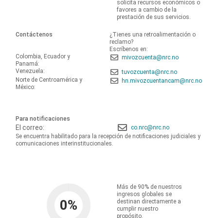
solicita recursos económicos o
favores a cambio de la
prestación de sus servicios.
Contáctenos
¿Tienes una retroalimentación o
reclamo?
Escríbenos en:
Colombia, Ecuador y
mivozcuenta@nrc.no
Panamá:
Venezuela:
tuvozcuenta@nrc.no
Norte de Centroamérica y
hn.mivozcuentancam@nrc.no
México:
Para notificaciones
El correo:
co.nrc@nrc.no
Se encuentra habilitado para la recepción de notificaciones judiciales y
comunicaciones interinstitucionales.
Más de 90% de nuestros
ingresos globales se
0
%
destinan directamente a
cumplir nuestro
propósito.