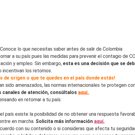
 Conoce lo que necesitas saber antes de salir de Colombia
rnar a su país pues las medidas para prevenir el contagio de C
cación y empleo. Sin embargo,
esta es una decisión que se deb
o incentivan los retornos.
ís de origen o que te quedes en el país donde estás!
d han sido amenazados, las normas internacionales te protegen c
 canales de atención, consúltalos
aquí.
ensando en retornar a tu país:
del país existe la posibilidad de no obtener una respuesta favorab
uentre en marcha.
Solicita más información
aquí.
acuerdo con su contenido o si consideras que afecta tu segurid