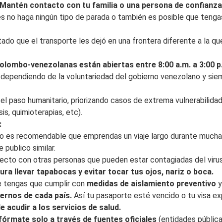
Mantén contacto con tu familia o una persona de confianz
ces no haga ningún tipo de parada o también es posible que tenga
do que el transporte les dejó en una frontera diferente a la q
colombo-venezolanas están abiertas entre 8:00 a.m. a 3:00 
ependiendo de la voluntariedad del gobierno venezolano y siem
 el paso humanitario, priorizando casos de extrema vulnerabilid
is, quimioterapias, etc).
:
 no es recomendable que emprendas un viaje largo durante mucha
 publico similar.
ecto con otras personas que pueden estar contagiadas del virus.
ura llevar tapabocas y evitar tocar tus ojos, nariz o boca.
ue tengas que cumplir con
medidas de aislamiento preventivo
y
iernos de cada país.
Así tu pasaporte esté vencido o tu visa exp
e acudir a los servicios de salud.
Infórmate solo a través de fuentes oficiales
(entidades públic