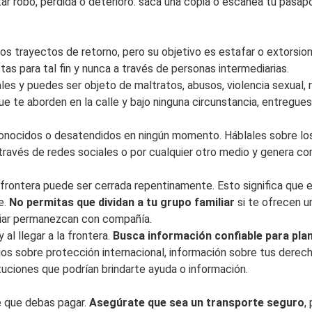
itar robo, pérdida o deterioro: saca una copia o escanea tu pasa
os trayectos de retorno, pero su objetivo es estafar o extorsion
tas para tal fin y nunca a través de personas intermediarias.
les y
puedes ser objeto de maltratos, abusos, violencia sexual
ue te aborden en la calle y bajo ninguna circunstancia, entregue
sconocidos o desatendidos en ningún momento. Háblales sobre los 
través de redes sociales o por cualquier otro medio y genera co
 frontera puede ser cerrada repentinamente. Esto significa que e
e.
No permitas que dividan a tu grupo familiar
si te ofrecen 
iliar permanezcan con compañía.
 al llegar a la frontera.
Busca información confiable para pla
os sobre protección internacional, información sobre tus derec
tituciones que podrían brindarte ayuda o información.
e que debas pagar.
Asegúrate que sea un transporte seguro
,