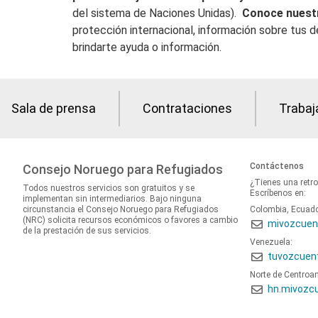
del sistema de Naciones Unidas).
Conoce nuest
protección internacional, información sobre tus d
brindarte ayuda o información.
Sala de prensa
Contrataciones
Trabaj
Contáctenos
Consejo Noruego para Refugiados
¿Tienes una retr
Todos nuestros servicios son gratuitos y se
Escríbenos en:
implementan sin intermediarios. Bajo ninguna
circunstancia el Consejo Noruego para Refugiados
Colombia, Ecuad
(NRC) solicita recursos económicos o favores a cambio
mivozcuen
de la prestación de sus servicios.
Venezuela:
tuvozcuen
Norte de Centroa
hn.mivozc