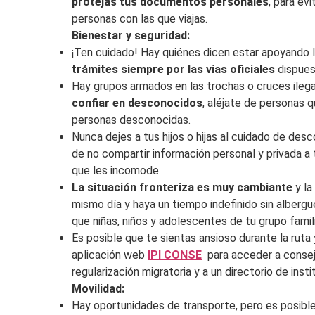
protejas tus documentos personales
, para ev
personas con las que viajas.
Bienestar y seguridad:
¡Ten cuidado! Hay quiénes dicen estar apoyando l
trámites siempre por las vías oficiales
dispues
Hay grupos armados en las trochas o cruces ilega
confiar en desconocidos
, aléjate de personas q
personas desconocidas.
Nunca dejes a tus hijos o hijas al cuidado de de
de no compartir información personal y privada a 
que les incomode.
La situación fronteriza es muy cambiante
y la
mismo día y haya un tiempo indefinido sin albergu
que niñas, niños y adolescentes de tu grupo fam
Es posible que te sientas ansioso durante la ruta y
aplicación web
IPI CONSE
para acceder a consej
regularización migratoria y a un directorio de ins
Movilidad:
Hay oportunidades de transporte, pero es posibl