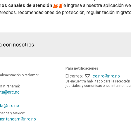
ros canales de atención
aquí
e ingresa a nuestra aplicación w
erechos, recomendaciones de protección, regularización migratori
a con nosotros
Para notificaciones
oalimentación o reclamo?
El correo:
co.nrc@nrc.no
Se encuentra habilitado para la recepción
judiciales y comunicaciones interinstituc
or y Panamá:
ta@nrc.no
ta@nrc.no
mérica y México:
uentancam@nrc.no