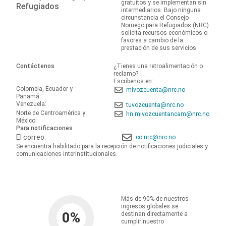
gratuitos y se implementan sin
Refugiados
intermediarios. Bajo ninguna
circunstancia el Consejo
Noruego para Refugiados (NRC)
solicita recursos económicos o
favores a cambio de la
prestación de sus servicios.
Contáctenos
¿Tienes una retroalimentación o
reclamo?
Escríbenos en:
Colombia, Ecuador y
mivozcuenta@nrc.no
Panamá:
Venezuela:
tuvozcuenta@nrc.no
Norte de Centroamérica y
hn.mivozcuentancam@nrc.no
México:
Para notificaciones
El correo:
co.nrc@nrc.no
Se encuentra habilitado para la recepción de notificaciones judiciales y
comunicaciones interinstitucionales.
Más de 90% de nuestros
ingresos globales se
0
%
destinan directamente a
cumplir nuestro