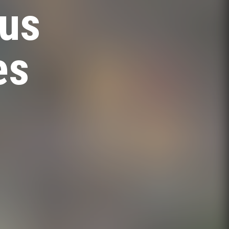
sus
es