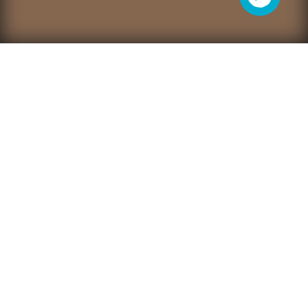
En medio de la noche, Ramón* con solo siete
años caminaba tan rápido como podía por una
selva al norte de Colombia. No sabía a dónde iría.
Los adultos se apresuraban para huir del terror
del conflicto. Grupos armados no estatales
acababan de asesinar a más de una decena de
personas de su pueblo y todas las personas
sobrevivientes, huían. Hoy, veintidós años
después, el hijo de Ramón, también de siete años
revive la pesadilla: también se desplazó para