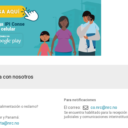
a con nosotros
Para notificaciones
oalimentación o reclamo?
El correo:
co.nrc@nrc.no
Se encuentra habilitado para la recepción
judiciales y comunicaciones interinstituc
or y Panamá:
ta@nrc.no