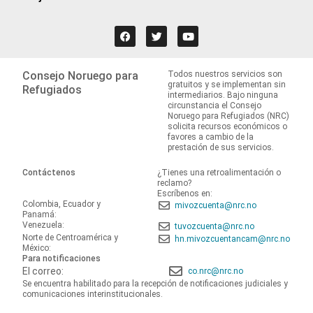
Consejo Noruego para
Todos nuestros servicios son
gratuitos y se implementan sin
Refugiados
intermediarios. Bajo ninguna
circunstancia el Consejo
Noruego para Refugiados (NRC)
solicita recursos económicos o
favores a cambio de la
prestación de sus servicios.
Contáctenos
¿Tienes una retroalimentación o
reclamo?
Escríbenos en:
Colombia, Ecuador y
mivozcuenta@nrc.no
Panamá:
Venezuela:
tuvozcuenta@nrc.no
Norte de Centroamérica y
hn.mivozcuentancam@nrc.no
México:
Para notificaciones
El correo:
co.nrc@nrc.no
Se encuentra habilitado para la recepción de notificaciones judiciales y
comunicaciones interinstitucionales.