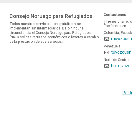
Contáctenos
Consejo Noruego para Refugiados
¿Tienes una retr
Todos nuestros servicios son gratuitos y se
Escríbenos en:
implementan sin intermediarios. Bajo ninguna
circunstancia el Consejo Noruego para Refugiados
Colombia, Ecuad
(NRC) solicita recursos económicos o favores a cambio
mivozcuen
de la prestación de sus servicios.
Venezuela:
tuvozcuen
Norte de Centroa
hn.mivozc
Polít