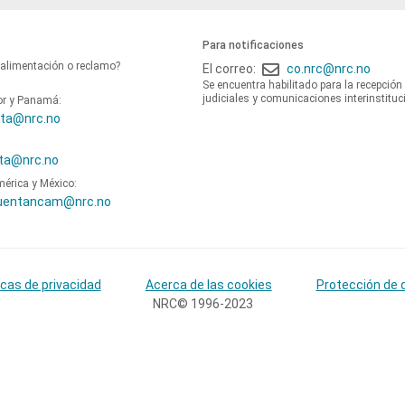
Para notificaciones
oalimentación o reclamo?
El correo:
co.nrc@nrc.no
Se encuentra habilitado para la recepción
judiciales y comunicaciones interinstituc
or y Panamá:
ta@nrc.no
ta@nrc.no
mérica y México:
uentancam@nrc.no
icas de privacidad
Acerca de las cookies
Protección de 
NRC© 1996-2023