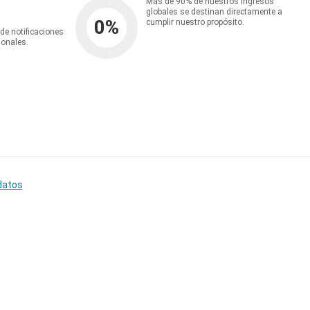
Más de 90% de nuestros ingresos
globales se destinan directamente a
0
%
cumplir nuestro propósito.
 de notificaciones
ionales.
datos