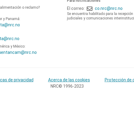
Para notificaciones
oalimentación o reclamo?
El correo:
co.nrc@nrc.no
Se encuentra habilitado para la recepción
judiciales y comunicaciones interinstituc
or y Panamá:
ta@nrc.no
ta@nrc.no
mérica y México:
uentancam@nrc.no
icas de privacidad
Acerca de las cookies
Protección de 
NRC© 1996-2023