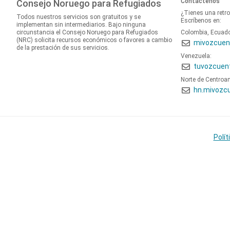
Contáctenos
Consejo Noruego para Refugiados
¿Tienes una retr
Todos nuestros servicios son gratuitos y se
Escríbenos en:
implementan sin intermediarios. Bajo ninguna
circunstancia el Consejo Noruego para Refugiados
Colombia, Ecuad
(NRC) solicita recursos económicos o favores a cambio
mivozcuen
de la prestación de sus servicios.
Venezuela:
tuvozcuen
Norte de Centroa
hn.mivozc
Polít