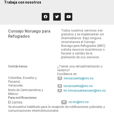
Trabaja con nosotros
Consejo Noruego para
Todos nuestros servicios son
gratuitos y se implementan sin
Refugiados
intermediarios. Bajo ninguna
circunstancia el Consejo
Noruego para Refugiados (NRC)
solicita recursos económicos o
favores a cambio de la
prestación de sus servicios.
Contáctenos
¿Tienes una retroalimentación o
reclamo?
Escríbenos en:
Colombia, Ecuador y
mivozcuenta@nrc.no
Panamá:
Venezuela:
tuvozcuenta@nrc.no
Norte de Centroamérica y
hn.mivozcuentancam@nrc.no
México:
Para notificaciones
El correo:
co.nrc@nrc.no
Se encuentra habilitado para la recepción de notificaciones judiciales y
comunicaciones interinstitucionales.