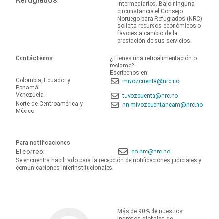
Refugiados
intermediarios. Bajo ninguna
circunstancia el Consejo
Noruego para Refugiados (NRC)
solicita recursos económicos o
favores a cambio de la
prestación de sus servicios.
Contáctenos
¿Tienes una retroalimentación o
reclamo?
Escríbenos en:
Colombia, Ecuador y
mivozcuenta@nrc.no
Panamá:
Venezuela:
tuvozcuenta@nrc.no
Norte de Centroamérica y
hn.mivozcuentancam@nrc.no
México:
Para notificaciones
El correo:
co.nrc@nrc.no
Se encuentra habilitado para la recepción de notificaciones judiciales y
comunicaciones interinstitucionales.
Más de 90% de nuestros
ingresos globales se