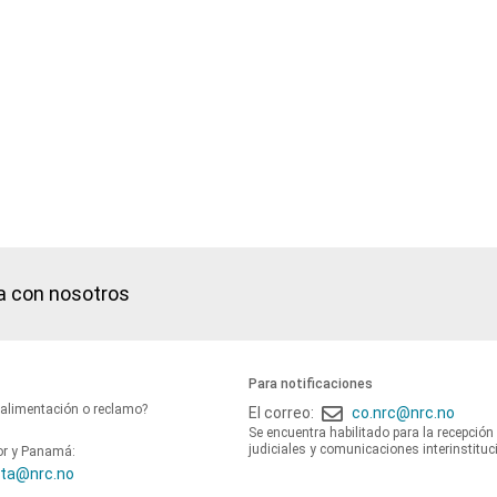
a con nosotros
Para notificaciones
oalimentación o reclamo?
El correo:
co.nrc@nrc.no
Se encuentra habilitado para la recepción
judiciales y comunicaciones interinstituc
or y Panamá:
ta@nrc.no