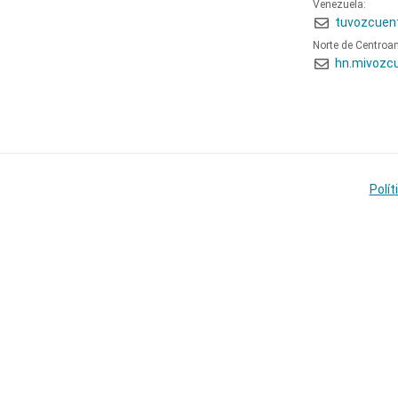
Venezuela:
tuvozcuen
Norte de Centroa
hn.mivozc
Polít