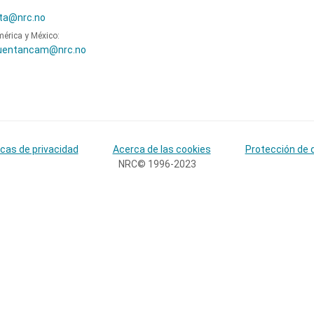
ta@nrc.no
mérica y México:
uentancam@nrc.no
icas de privacidad
Acerca de las cookies
Protección de 
NRC© 1996-2023