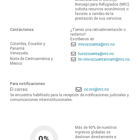
Noruego para Refugiados (NRC)
solicita recursos económicos o
favores a cambio de la
prestación de sus servicios.
Contáctenos
¿Tienes una retroalimentación o
reclamo?
Escríbenos en:
Colombia, Ecuador y
mivozcuenta@nrc.no
Panamá:
Venezuela:
tuvozcuenta@nrc.no
Norte de Centroamérica y
hn.mivozcuentancam@nrc.no
México:
Para notificaciones
El correo:
co.nrc@nrc.no
Se encuentra habilitado para la recepción de notificaciones judiciales y
comunicaciones interinstitucionales.
Más de 90% de nuestros
ingresos globales se
0
%
destinan directamente a