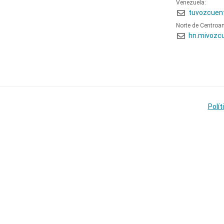
Venezuela:
tuvozcuen
Norte de Centroa
hn.mivozc
Polít