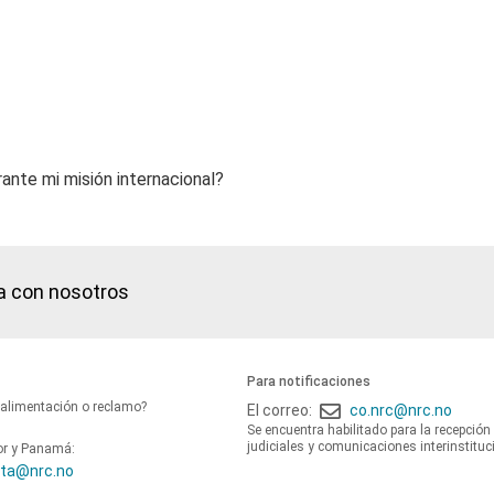
ante mi misión internacional?
a con nosotros
Para notificaciones
oalimentación o reclamo?
El correo:
co.nrc@nrc.no
Se encuentra habilitado para la recepción
judiciales y comunicaciones interinstituc
or y Panamá:
ta@nrc.no