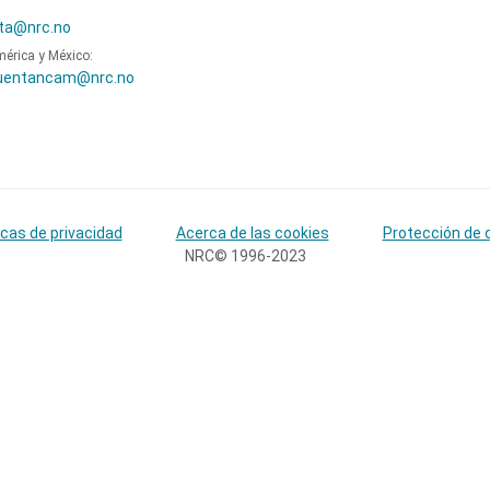
ta@nrc.no
mérica y México:
uentancam@nrc.no
icas de privacidad
Acerca de las cookies
Protección de 
NRC© 1996-2023