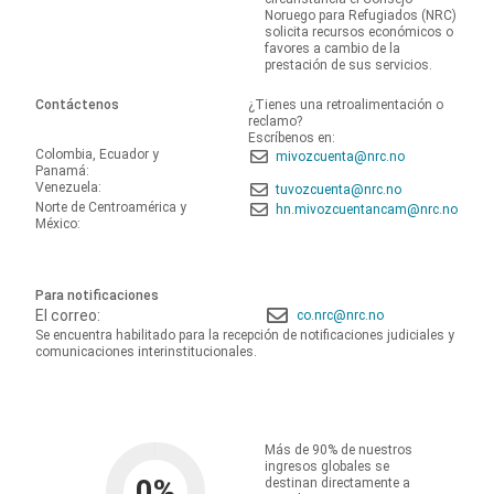
Noruego para Refugiados (NRC)
solicita recursos económicos o
favores a cambio de la
prestación de sus servicios.
Contáctenos
¿Tienes una retroalimentación o
reclamo?
Escríbenos en:
Colombia, Ecuador y
mivozcuenta@nrc.no
Panamá:
Venezuela:
tuvozcuenta@nrc.no
Norte de Centroamérica y
hn.mivozcuentancam@nrc.no
México:
Para notificaciones
El correo:
co.nrc@nrc.no
Se encuentra habilitado para la recepción de notificaciones judiciales y
comunicaciones interinstitucionales.
Más de 90% de nuestros
ingresos globales se
0
%
destinan directamente a