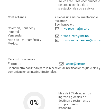
solicita recursos económicos o
favores a cambio de la
prestación de sus servicios.
Contáctenos
¿Tienes una retroalimentación o
reclamo?
Escríbenos en:
Colombia, Ecuador y
mivozcuenta@nrc.no
Panamá:
Venezuela:
tuvozcuenta@nrc.no
Norte de Centroamérica y
hn.mivozcuentancam@nrc.no
México:
Para notificaciones
El correo:
co.nrc@nrc.no
Se encuentra habilitado para la recepción de notificaciones judiciales y
comunicaciones interinstitucionales.
Más de 90% de nuestros
ingresos globales se
0
%
destinan directamente a
cumplir nuestro
propósito.