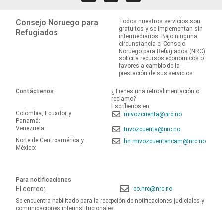
Consejo Noruego para
Todos nuestros servicios son
gratuitos y se implementan sin
Refugiados
intermediarios. Bajo ninguna
circunstancia el Consejo
Noruego para Refugiados (NRC)
solicita recursos económicos o
favores a cambio de la
prestación de sus servicios.
Contáctenos
¿Tienes una retroalimentación o
reclamo?
Escríbenos en:
Colombia, Ecuador y
mivozcuenta@nrc.no
Panamá:
Venezuela:
tuvozcuenta@nrc.no
Norte de Centroamérica y
hn.mivozcuentancam@nrc.no
México:
Para notificaciones
El correo:
co.nrc@nrc.no
Se encuentra habilitado para la recepción de notificaciones judiciales y
comunicaciones interinstitucionales.