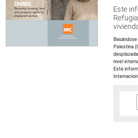
Este in
Refugia
vivienda
Basándose e
Palestina (
desplazadas
nivel intern
Este inform
Internacion