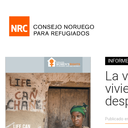
INFORM
La 
vivi
des
Publicado e