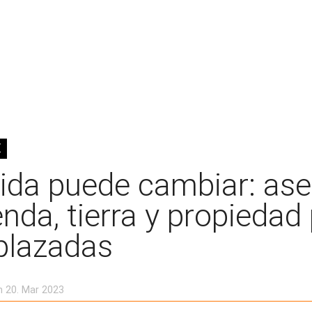
E
vida puede cambiar: ase
enda, tierra y propiedad
plazadas
n 20. Mar 2023