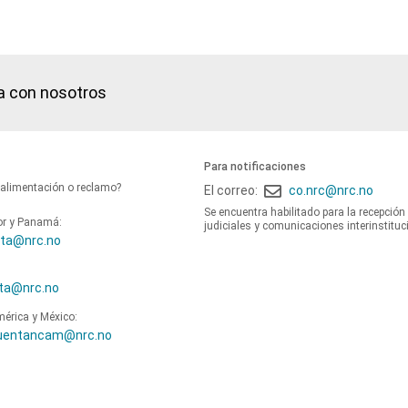
a con nosotros
Para notificaciones
oalimentación o reclamo?
El correo:
co.nrc@nrc.no
Se encuentra habilitado para la recepción
or y Panamá:
judiciales y comunicaciones interinstituc
ta@nrc.no
ta@nrc.no
mérica y México:
uentancam@nrc.no