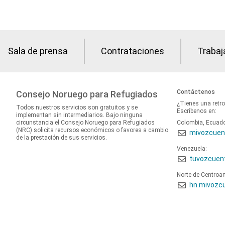
Sala de prensa
Contrataciones
Trabaj
Contáctenos
Consejo Noruego para Refugiados
¿Tienes una retr
Todos nuestros servicios son gratuitos y se
Escríbenos en:
implementan sin intermediarios. Bajo ninguna
circunstancia el Consejo Noruego para Refugiados
Colombia, Ecuad
(NRC) solicita recursos económicos o favores a cambio
mivozcuen
de la prestación de sus servicios.
Venezuela:
tuvozcuen
Norte de Centroa
hn.mivozc