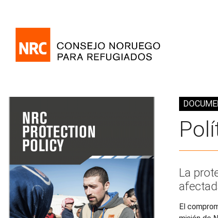
DOCUME
Polí
La prot
afectad
El compromi