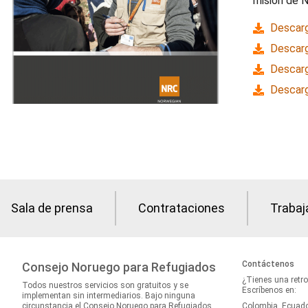
misión de N
Descarg
Descarg
Descarg
Descarg
Sala de prensa
Contrataciones
Trabaj
Contáctenos
Consejo Noruego para Refugiados
¿Tienes una retr
Todos nuestros servicios son gratuitos y se
Escríbenos en:
implementan sin intermediarios. Bajo ninguna
circunstancia el Consejo Noruego para Refugiados
Colombia, Ecuad