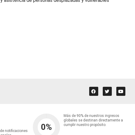
 y asistencia de personas desplazadas y vulnerables
Más de 90% de nuestros ingresos
globales se destinan directamente a
0
%
cumplir nuestro propósito.
 de notificaciones