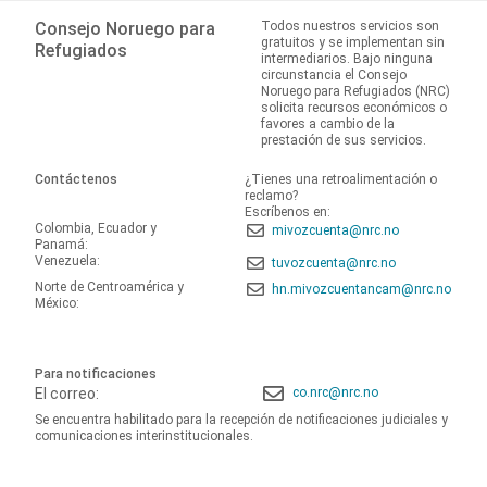
Consejo Noruego para
Todos nuestros servicios son
gratuitos y se implementan sin
Refugiados
intermediarios. Bajo ninguna
circunstancia el Consejo
Noruego para Refugiados (NRC)
solicita recursos económicos o
favores a cambio de la
prestación de sus servicios.
Contáctenos
¿Tienes una retroalimentación o
reclamo?
Escríbenos en:
Colombia, Ecuador y
mivozcuenta@nrc.no
Panamá:
Venezuela:
tuvozcuenta@nrc.no
Norte de Centroamérica y
hn.mivozcuentancam@nrc.no
México:
Para notificaciones
El correo:
co.nrc@nrc.no
Se encuentra habilitado para la recepción de notificaciones judiciales y
comunicaciones interinstitucionales.