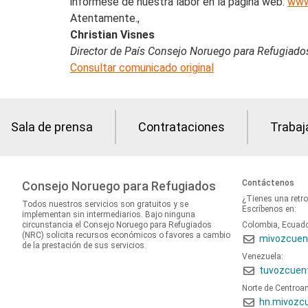
infórmese de nuestra labor en la página web:
www
Atentamente.,
Christian Visnes
Director de País Consejo Noruego para Refugiad
Consultar comunicado original
Sala de prensa
Contrataciones
Trabaj
Contáctenos
Consejo Noruego para Refugiados
¿Tienes una retr
Todos nuestros servicios son gratuitos y se
Escríbenos en:
implementan sin intermediarios. Bajo ninguna
circunstancia el Consejo Noruego para Refugiados
Colombia, Ecuad
(NRC) solicita recursos económicos o favores a cambio
mivozcuen
de la prestación de sus servicios.
Venezuela:
tuvozcuen
Norte de Centroa
hn.mivozc