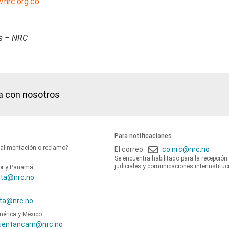
.nrc.org.co
os – NRC
a con nosotros
Para notificaciones
oalimentación o reclamo?
El correo:
co.nrc@nrc.no
Se encuentra habilitado para la recepción
judiciales y comunicaciones interinstituc
or y Panamá:
ta@nrc.no
ta@nrc.no
mérica y México:
uentancam@nrc.no