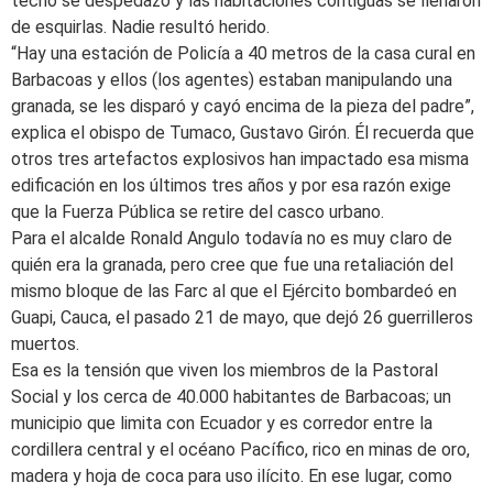
techo se despedazó y las habitaciones contiguas se llenaron
de esquirlas. Nadie resultó herido.
“Hay una estación de Policía a 40 metros de la casa cural en
Barbacoas y ellos (los agentes) estaban manipulando una
granada, se les disparó y cayó encima de la pieza del padre”,
explica el obispo de Tumaco, Gustavo Girón. Él recuerda que
otros tres artefactos explosivos han impactado esa misma
edificación en los últimos tres años y por esa razón exige
que la Fuerza Pública se retire del casco urbano.
Para el alcalde Ronald Angulo todavía no es muy claro de
quién era la granada, pero cree que fue una retaliación del
mismo bloque de las Farc al que el Ejército bombardeó en
Guapi, Cauca, el pasado 21 de mayo, que dejó 26 guerrilleros
muertos.
Esa es la tensión que viven los miembros de la Pastoral
Social y los cerca de 40.000 habitantes de Barbacoas; un
municipio que limita con Ecuador y es corredor entre la
cordillera central y el océano Pacífico, rico en minas de oro,
madera y hoja de coca para uso ilícito. En ese lugar, como