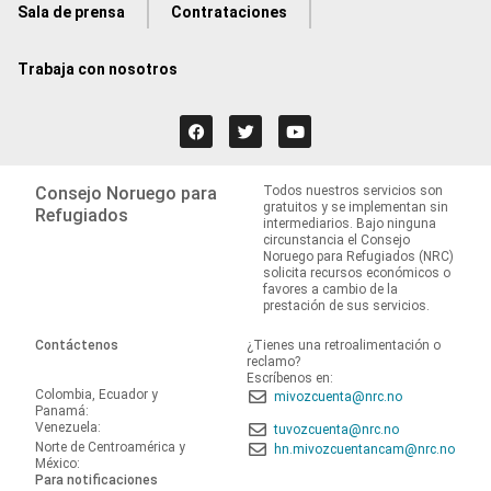
Sala de prensa
Contrataciones
Trabaja con nosotros
Consejo Noruego para
Todos nuestros servicios son
gratuitos y se implementan sin
Refugiados
intermediarios. Bajo ninguna
circunstancia el Consejo
Noruego para Refugiados (NRC)
solicita recursos económicos o
favores a cambio de la
prestación de sus servicios.
Contáctenos
¿Tienes una retroalimentación o
reclamo?
Escríbenos en:
Colombia, Ecuador y
mivozcuenta@nrc.no
Panamá:
Venezuela:
tuvozcuenta@nrc.no
Norte de Centroamérica y
hn.mivozcuentancam@nrc.no
México:
Para notificaciones