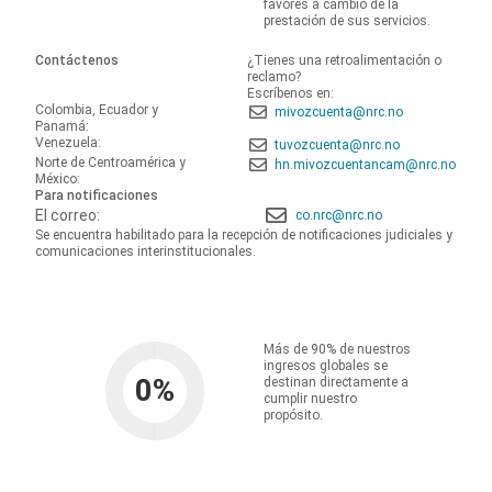
favores a cambio de la
prestación de sus servicios.
Contáctenos
¿Tienes una retroalimentación o
reclamo?
Escríbenos en:
Colombia, Ecuador y
mivozcuenta@nrc.no
Panamá:
Venezuela:
tuvozcuenta@nrc.no
Norte de Centroamérica y
hn.mivozcuentancam@nrc.no
México:
Para notificaciones
El correo:
co.nrc@nrc.no
Se encuentra habilitado para la recepción de notificaciones judiciales y
comunicaciones interinstitucionales.
Más de 90% de nuestros
ingresos globales se
0
%
destinan directamente a
cumplir nuestro
propósito.