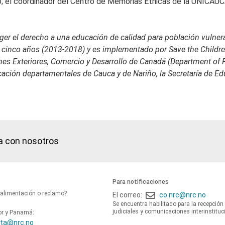
 el coordinador del Centro de Memorias Étnicas de la UNICAUCA,
er el derecho a una educación de calidad para población vulnerab
 cinco años (2013-2018) y es implementado por Save the Childre
iones Exteriores, Comercio y Desarrollo de Canadá (Department of
ucación departamentales de Cauca y de Nariño, la Secretaría de E
a con nosotros
Para notificaciones
oalimentación o reclamo?
El correo:
co.nrc@nrc.no
Se encuentra habilitado para la recepción
judiciales y comunicaciones interinstituc
or y Panamá:
ta@nrc.no