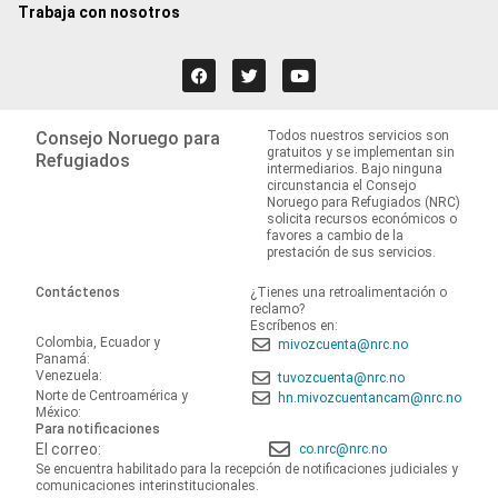
Trabaja con nosotros
Consejo Noruego para
Todos nuestros servicios son
gratuitos y se implementan sin
Refugiados
intermediarios. Bajo ninguna
circunstancia el Consejo
Noruego para Refugiados (NRC)
solicita recursos económicos o
favores a cambio de la
prestación de sus servicios.
Contáctenos
¿Tienes una retroalimentación o
reclamo?
Escríbenos en:
Colombia, Ecuador y
mivozcuenta@nrc.no
Panamá:
Venezuela:
tuvozcuenta@nrc.no
Norte de Centroamérica y
hn.mivozcuentancam@nrc.no
México:
Para notificaciones
El correo:
co.nrc@nrc.no
Se encuentra habilitado para la recepción de notificaciones judiciales y
comunicaciones interinstitucionales.