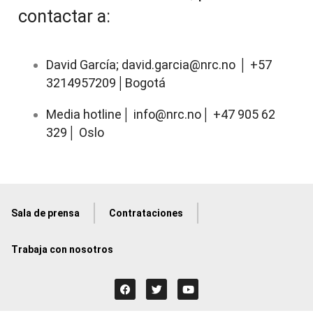
contactar a:
David García; david.garcia@nrc.no
+57
│
3214957209
Bogot
á
│
Media hotline
info@nrc.no
+47 905 62
│
│
329
Oslo
│
Sala de prensa
Contrataciones
Trabaja con nosotros