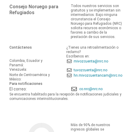
Consejo Noruego para
Todos nuestros servicios son
gratuitos y se implementan sin
Refugiados
intermediarios. Bajo ninguna
circunstancia el Consejo
Noruego para Refugiados (NRC)
solicita recursos económicos o
favores a cambio de la
prestación de sus servicios.
Contáctenos
¿Tienes una retroalimentación o
reclamo?
Escríbenos en:
Colombia, Ecuador y
mivozcuenta@nrc.no
Panamá:
Venezuela:
tuvozcuenta@nrc.no
Norte de Centroamérica y
hn.mivozcuentancam@nrc.no
México:
Para notificaciones
El correo:
co.nrc@nrc.no
Se encuentra habilitado para la recepción de notificaciones judiciales y
comunicaciones interinstitucionales.
Más de 90% de nuestros
ingresos globales se