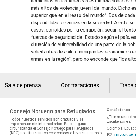
homicidios en las Américas están relacionados co
más altos de violencia juvenil del mundo. Dicho 
superior que en el resto del mundo”. Dos de cada
disponibilidad de armas en la sociedad. A esto s
casos, corroídas por la corrupción, según el text
fuerzas de seguridad del Estado según el país, e
situación de vulnerabilidad de una parte de la po
solicitantes de asilo o inmigrantes económicos en
armas en la región”, pero no esconde que “los alt
Sala de prensa
Contrataciones
Trabaj
Contáctenos
Consejo Noruego para Refugiados
¿Tienes una retr
Todos nuestros servicios son gratuitos y se
Escríbenos en:
implementan sin intermediarios. Bajo ninguna
circunstancia el Consejo Noruego para Refugiados
Colombia, Ecuad
(NRC) solicita recursos económicos o favores a cambio
mivozcuen