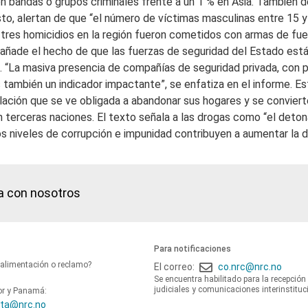
n bandas o grupos criminales frente a un 1 % en Asia. También 
esto, alertan de que “el número de víctimas masculinas entre 15
 tres homicidios en la región fueron cometidos con armas de fue
e añade el hecho de que las fuerzas de seguridad del Estado es
o. “La masiva presencia de compañías de seguridad privada, con p
s también un indicador impactante”, se enfatiza en el informe. E
blación que se ve obligada a abandonar sus hogares y se conviert
 terceras naciones. El texto señala a las drogas como “el detona
os niveles de corrupción e impunidad contribuyen a aumentar la d
a con nosotros
Para notificaciones
oalimentación o reclamo?
El correo:
co.nrc@nrc.no
Se encuentra habilitado para la recepción
judiciales y comunicaciones interinstituc
or y Panamá:
ta@nrc.no