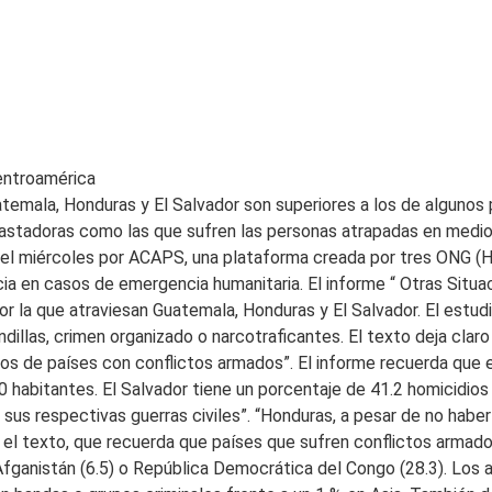
entroamérica
temala, Honduras y El Salvador son superiores a los de algunos 
astadoras como las que sufren las personas atrapadas en medio de
 el miércoles por ACAPS, una plataforma creada por tres ONG (H
cia en casos de emergencia humanitaria. El informe “ Otras Situa
r la que atraviesan Guatemala, Honduras y El Salvador. El estud
llas, crimen organizado o narcotraficantes. El texto deja claro 
os de países con conflictos armados”. El informe recuerda que 
0 habitantes. El Salvador tiene un porcentaje de 41.2 homicidio
sus respectivas guerras civiles”. “Honduras, a pesar de no haber 
 el texto, que recuerda que países que sufren conflictos armad
 Afganistán (6.5) o República Democrática del Congo (28.3). Los 