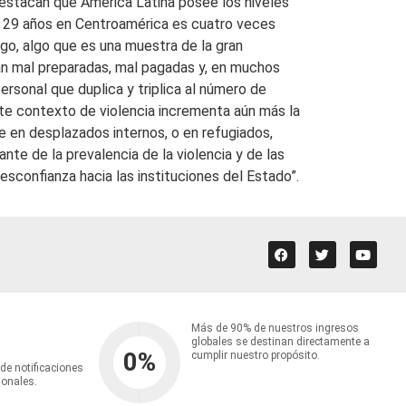
destacan que América Latina posee los niveles
 y 29 años en Centroamérica es cuatro veces
go, algo que es una muestra de la gran
tán mal preparadas, mal pagadas y, en muchos
ersonal que duplica y triplica al número de
ste contexto de violencia incrementa aún más la
e en desplazados internos, o en refugiados,
nte de la prevalencia de la violencia y de las
esconfianza hacia las instituciones del Estado”.
Más de 90% de nuestros ingresos
globales se destinan directamente a
0
%
cumplir nuestro propósito.
 de notificaciones
ionales.