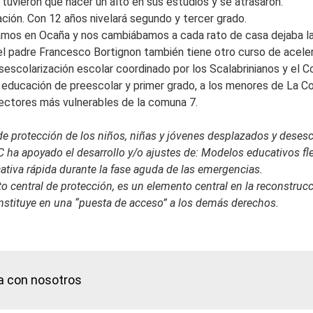
uvieron que hacer un alto en sus estudios y se atrasaron.
ción. Con 12 años nivelará segundo y tercer grado.
amos en Ocaña y nos cambiábamos a cada rato de casa dejaba la 
r el padre Francesco Bortignon también tiene otro curso de acel
desescolarización escolar coordinado por los Scalabrinianos y el 
 educación de preescolar y primer grado, a los menores de La Con
sectores más vulnerables de la comuna 7.
e protección de los niños, niñas y jóvenes desplazados y desesc
ha apoyado el desarrollo y/o ajustes de: Modelos educativos flexi
tiva rápida durante la fase aguda de las emergencias.
central de protección, es un elemento central en la reconstrucci
onstituye en una “puesta de acceso” a los demás derechos.
a con nosotros