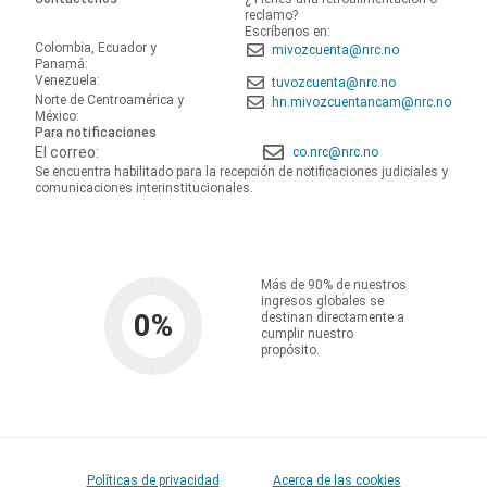
reclamo?
Escríbenos en:
Colombia, Ecuador y
mivozcuenta@nrc.no
Panamá:
Venezuela:
tuvozcuenta@nrc.no
Norte de Centroamérica y
hn.mivozcuentancam@nrc.no
México:
Para notificaciones
El correo:
co.nrc@nrc.no
Se encuentra habilitado para la recepción de notificaciones judiciales y
comunicaciones interinstitucionales.
Más de 90% de nuestros
ingresos globales se
0
%
destinan directamente a
cumplir nuestro
propósito.
Políticas de privacidad
Acerca de las cookies